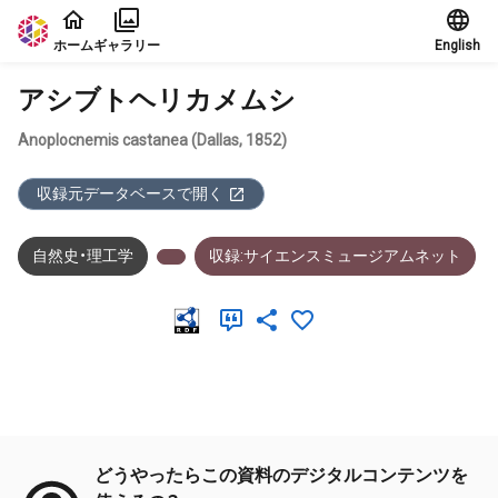
本文に飛ぶ
ホーム
ギャラリー
English
アシブトヘリカメムシ
Anoplocnemis castanea (Dallas, 1852)
収録元データベースで開く
自然史・理工学
収録:サイエンスミュージアムネット
メタデータ
どうやったらこの資料のデジタルコンテンツを