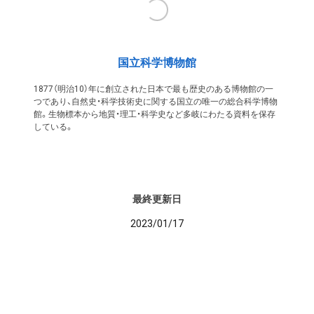
国立科学博物館
1877（明治10）年に創立された日本で最も歴史のある博物館の一
つであり、自然史・科学技術史に関する国立の唯一の総合科学博物
館。生物標本から地質・理工・科学史など多岐にわたる資料を保存
している。
最終更新日
2023/01/17