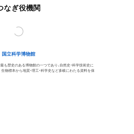
つなぎ役機関
国立科学博物館
本で最も歴史のある博物館の一つであり、自然史・科学技術史に
。生物標本から地質・理工・科学史など多岐にわたる資料を保