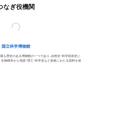
つなぎ役機関
国立科学博物館
本で最も歴史のある博物館の一つであり、自然史・科学技術史に
。生物標本から地質・理工・科学史など多岐にわたる資料を保