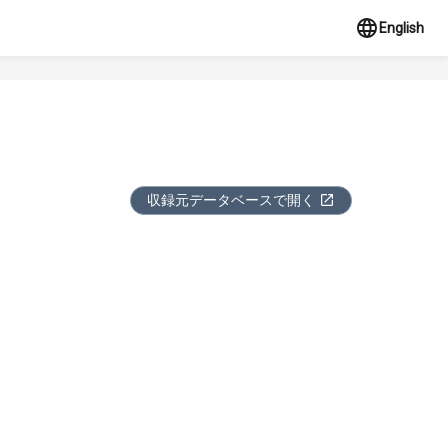
English
収録元データベースで開く