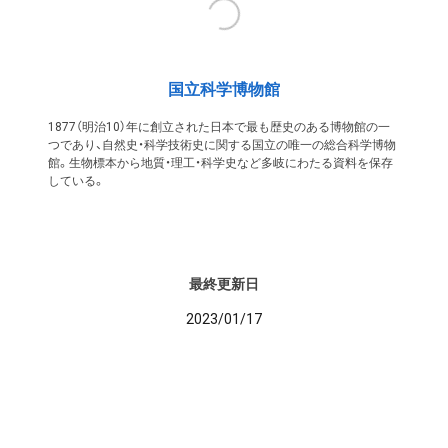
国立科学博物館
1877（明治10）年に創立された日本で最も歴史のある博物館の一
つであり、自然史・科学技術史に関する国立の唯一の総合科学博物
館。生物標本から地質・理工・科学史など多岐にわたる資料を保存
している。
最終更新日
2023/01/17