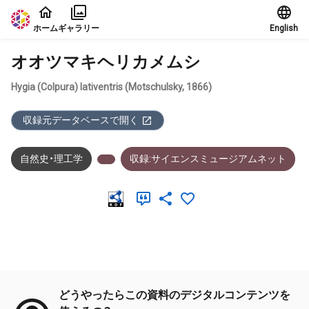
本文に飛ぶ
ホーム
ギャラリー
English
オオツマキヘリカメムシ
Hygia (Colpura) lativentris (Motschulsky, 1866)
収録元データベースで開く
自然史・理工学
収録:サイエンスミュージアムネット
メタデータ
どうやったらこの資料のデジタルコンテンツを