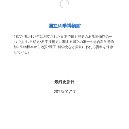
国立科学博物館
1877（明治10）年に創立された日本で最も歴史のある博物館の一
つであり、自然史・科学技術史に関する国立の唯一の総合科学博物
館。生物標本から地質・理工・科学史など多岐にわたる資料を保存
している。
最終更新日
2023/01/17