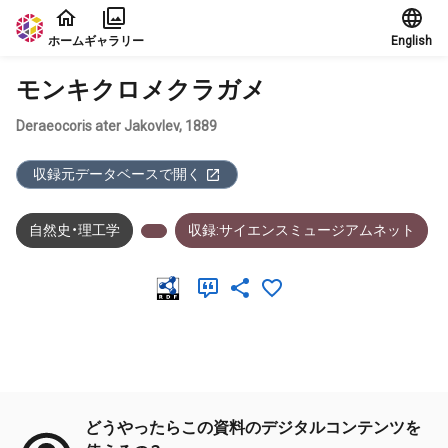
本文に飛ぶ
ホーム
ギャラリー
English
モンキクロメクラガメ
Deraeocoris ater Jakovlev, 1889
収録元データベースで開く
自然史・理工学
収録:サイエンスミュージアムネット
メタデータ
どうやったらこの資料のデジタルコンテンツを