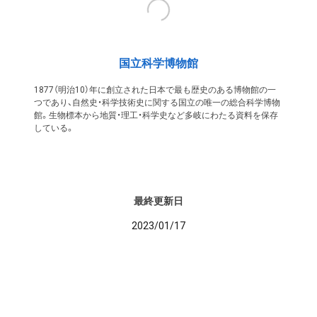
国立科学博物館
1877（明治10）年に創立された日本で最も歴史のある博物館の一
つであり、自然史・科学技術史に関する国立の唯一の総合科学博物
館。生物標本から地質・理工・科学史など多岐にわたる資料を保存
している。
最終更新日
2023/01/17