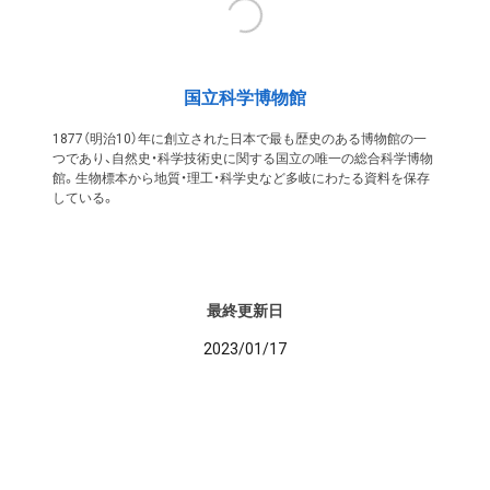
国立科学博物館
1877（明治10）年に創立された日本で最も歴史のある博物館の一
つであり、自然史・科学技術史に関する国立の唯一の総合科学博物
館。生物標本から地質・理工・科学史など多岐にわたる資料を保存
している。
最終更新日
2023/01/17