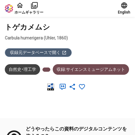
本文に飛ぶ
ホーム
ギャラリー
English
トゲカメムシ
Carbula humerigera (Uhler, 1860)
収録元データベースで開く
自然史・理工学
収録:サイエンスミュージアムネット
メタデータ
どうやったらこの資料のデジタルコンテンツを