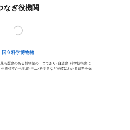
つなぎ役機関
国立科学博物館
本で最も歴史のある博物館の一つであり、自然史・科学技術史に
。生物標本から地質・理工・科学史など多岐にわたる資料を保