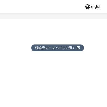
English
収録元データベースで開く