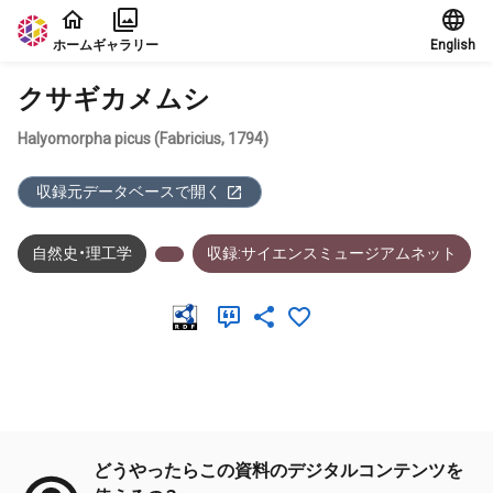
本文に飛ぶ
ホーム
ギャラリー
English
クサギカメムシ
Halyomorpha picus (Fabricius, 1794)
収録元データベースで開く
自然史・理工学
収録:サイエンスミュージアムネット
メタデータ
どうやったらこの資料のデジタルコンテンツを