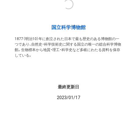
国立科学博物館
1877（明治10）年に創立された日本で最も歴史のある博物館の一
つであり、自然史・科学技術史に関する国立の唯一の総合科学博物
館。生物標本から地質・理工・科学史など多岐にわたる資料を保存
している。
最終更新日
2023/01/17