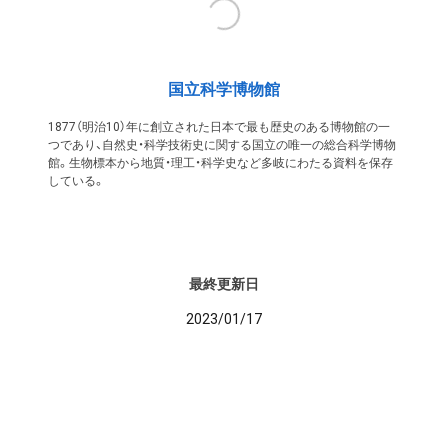
国立科学博物館
1877（明治10）年に創立された日本で最も歴史のある博物館の一
つであり、自然史・科学技術史に関する国立の唯一の総合科学博物
館。生物標本から地質・理工・科学史など多岐にわたる資料を保存
している。
最終更新日
2023/01/17