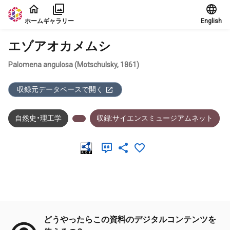
本文に飛ぶ
ホーム
ギャラリー
English
エゾアオカメムシ
Palomena angulosa (Motschulsky, 1861)
収録元データベースで開く
自然史・理工学
収録:サイエンスミュージアムネット
メタデータ
どうやったらこの資料のデジタルコンテンツを