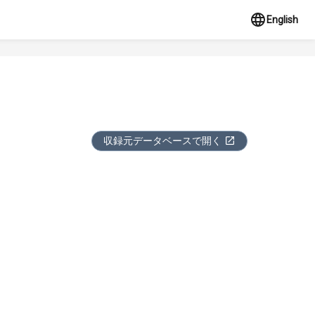
English
収録元データベースで開く