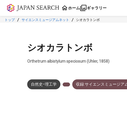
本文に飛ぶ
ホーム
ギャラリー
トップ
サイエンスミュージアムネット
シオカラトンボ
シオカラトンボ
Orthetrum albistylum speciosum (Uhler, 1858)
自然史・理工学
収録:サイエンスミュージア