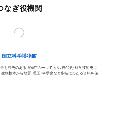
つなぎ役機関
国立科学博物館
本で最も歴史のある博物館の一つであり、自然史・科学技術史に
。生物標本から地質・理工・科学史など多岐にわたる資料を保