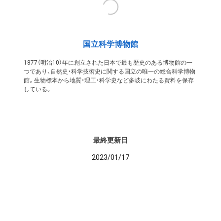
国立科学博物館
1877（明治10）年に創立された日本で最も歴史のある博物館の一
つであり、自然史・科学技術史に関する国立の唯一の総合科学博物
館。生物標本から地質・理工・科学史など多岐にわたる資料を保存
している。
最終更新日
2023/01/17