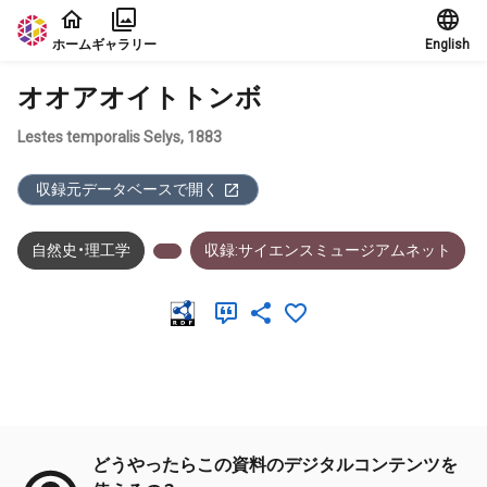
本文に飛ぶ
ホーム
ギャラリー
English
オオアオイトトンボ
Lestes temporalis Selys, 1883
収録元データベースで開く
自然史・理工学
収録:サイエンスミュージアムネット
メタデータ
どうやったらこの資料のデジタルコンテンツを