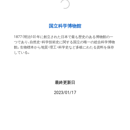
国立科学博物館
1877（明治10）年に創立された日本で最も歴史のある博物館の一
つであり、自然史・科学技術史に関する国立の唯一の総合科学博物
館。生物標本から地質・理工・科学史など多岐にわたる資料を保存
している。
最終更新日
2023/01/17