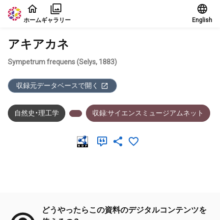
本文に飛ぶ
ホーム
ギャラリー
English
アキアカネ
Sympetrum frequens (Selys, 1883)
収録元データベースで開く
自然史・理工学
収録:サイエンスミュージアムネット
メタデータ
どうやったらこの資料のデジタルコンテンツを