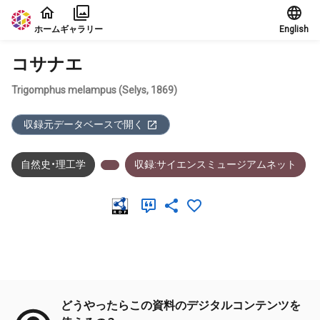
本文に飛ぶ
ホーム
ギャラリー
English
コサナエ
Trigomphus melampus (Selys, 1869)
収録元データベースで開く
自然史・理工学
収録:サイエンスミュージアムネット
メタデータ
どうやったらこの資料のデジタルコンテンツを