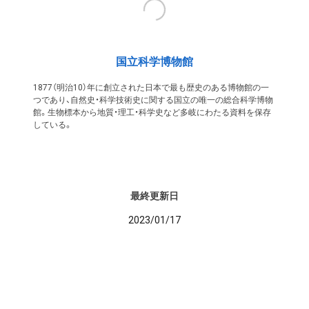
国立科学博物館
1877（明治10）年に創立された日本で最も歴史のある博物館の一
つであり、自然史・科学技術史に関する国立の唯一の総合科学博物
館。生物標本から地質・理工・科学史など多岐にわたる資料を保存
している。
最終更新日
2023/01/17