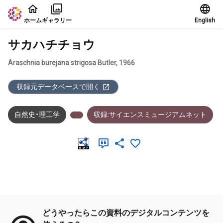
本文に飛ぶ
ホーム
ギャラリー
English
サカハチチョウ
Araschnia burejana strigosa Butler, 1966
収録元データベースで開く
自然史・理工学
収録:サイエンスミュージアムネット
メタデータ
どうやったらこの資料のデジタルコンテンツを