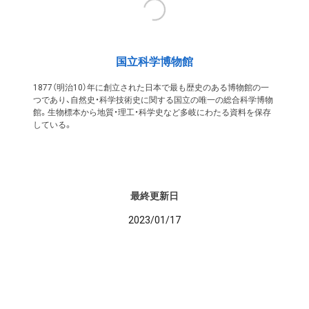
国立科学博物館
1877（明治10）年に創立された日本で最も歴史のある博物館の一
つであり、自然史・科学技術史に関する国立の唯一の総合科学博物
館。生物標本から地質・理工・科学史など多岐にわたる資料を保存
している。
最終更新日
2023/01/17