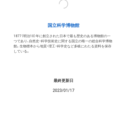
国立科学博物館
1877（明治10）年に創立された日本で最も歴史のある博物館の一
つであり、自然史・科学技術史に関する国立の唯一の総合科学博物
館。生物標本から地質・理工・科学史など多岐にわたる資料を保存
している。
最終更新日
2023/01/17