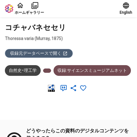
本文に飛ぶ
ホーム
ギャラリー
English
コチャバネセセリ
Thoressa varia (Murray, 1875)
収録元データベースで開く
自然史・理工学
収録:サイエンスミュージアムネット
メタデータ
どうやったらこの資料のデジタルコンテンツを