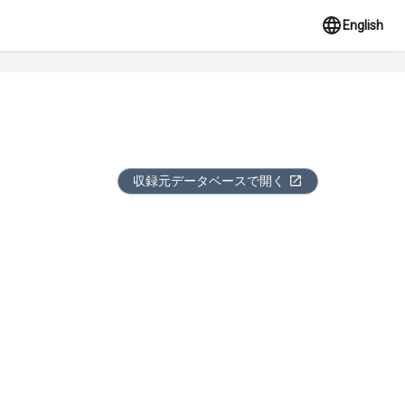
English
収録元データベースで開く