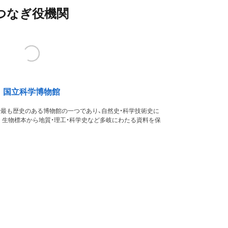
つなぎ役機関
国立科学博物館
本で最も歴史のある博物館の一つであり、自然史・科学技術史に
。生物標本から地質・理工・科学史など多岐にわたる資料を保