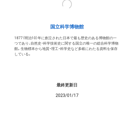
国立科学博物館
1877（明治10）年に創立された日本で最も歴史のある博物館の一
つであり、自然史・科学技術史に関する国立の唯一の総合科学博物
館。生物標本から地質・理工・科学史など多岐にわたる資料を保存
している。
最終更新日
2023/01/17