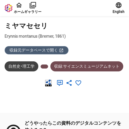
本文に飛ぶ
ホーム
ギャラリー
English
ミヤマセセリ
Erynnis montanus (Bremer, 1861)
収録元データベースで開く
自然史・理工学
収録:サイエンスミュージアムネット
メタデータ
どうやったらこの資料のデジタルコンテンツを