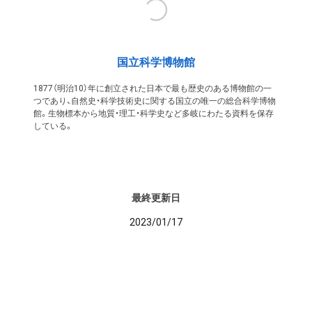
国立科学博物館
1877（明治10）年に創立された日本で最も歴史のある博物館の一
つであり、自然史・科学技術史に関する国立の唯一の総合科学博物
館。生物標本から地質・理工・科学史など多岐にわたる資料を保存
している。
最終更新日
2023/01/17