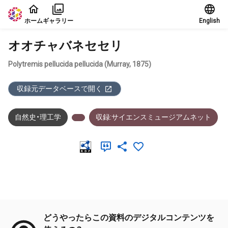
本文に飛ぶ
ホーム
ギャラリー
English
オオチャバネセセリ
Polytremis pellucida pellucida (Murray, 1875)
収録元データベースで開く
自然史・理工学
収録:サイエンスミュージアムネット
メタデータ
どうやったらこの資料のデジタルコンテンツを