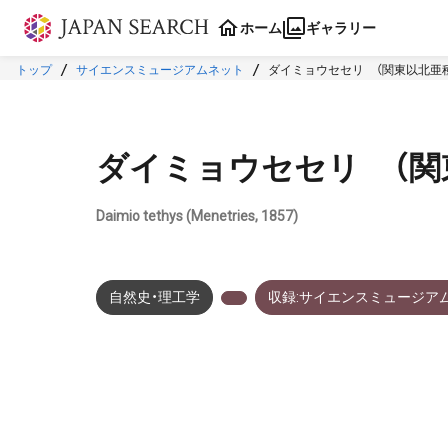
本文に飛ぶ
ホーム
ギャラリー
トップ
サイエンスミュージアムネット
ダイミョウセセリ （関東以北亜
ダイミョウセセリ （関
Daimio tethys (Menetries, 1857)
自然史・理工学
収録:サイエンスミュージア