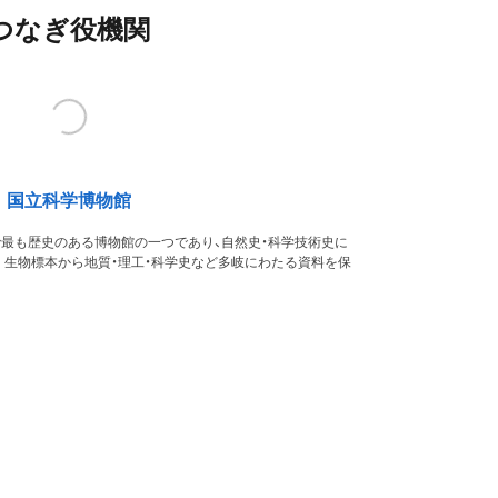
つなぎ役機関
国立科学博物館
本で最も歴史のある博物館の一つであり、自然史・科学技術史に
。生物標本から地質・理工・科学史など多岐にわたる資料を保