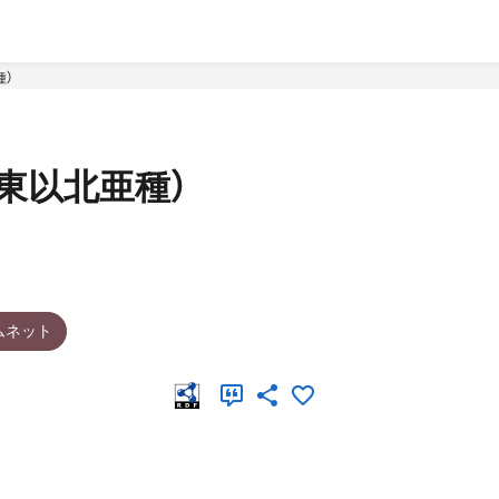
種）
東以北亜種）
ムネット