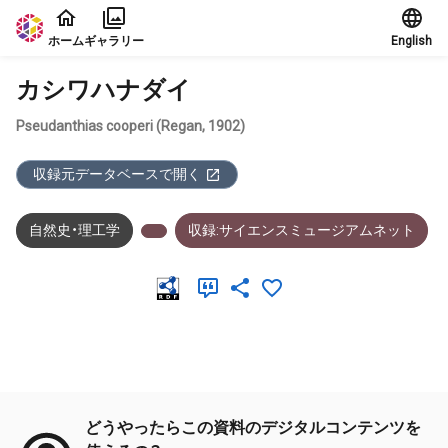
本文に飛ぶ
ホーム
ギャラリー
English
カシワハナダイ
Pseudanthias cooperi (Regan, 1902)
収録元データベースで開く
自然史・理工学
収録:サイエンスミュージアムネット
メタデータ
どうやったらこの資料のデジタルコンテンツを