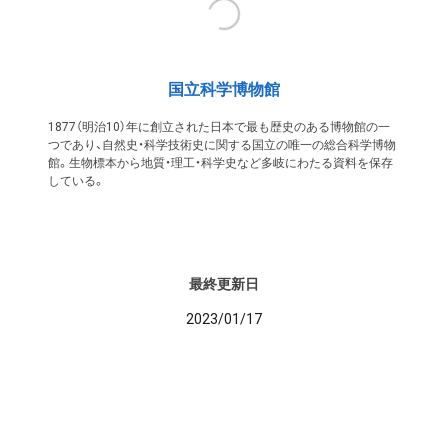
国立科学博物館
1877（明治10）年に創立された日本で最も歴史のある博物館の一
つであり、自然史・科学技術史に関する国立の唯一の総合科学博物
館。生物標本から地質・理工・科学史など多岐にわたる資料を保存
している。
最終更新日
2023/01/17