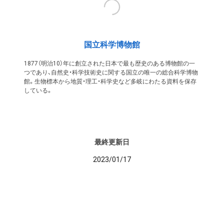
国立科学博物館
1877（明治10）年に創立された日本で最も歴史のある博物館の一
つであり、自然史・科学技術史に関する国立の唯一の総合科学博物
館。生物標本から地質・理工・科学史など多岐にわたる資料を保存
している。
最終更新日
2023/01/17