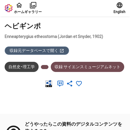
本文に飛ぶ
ホーム
ギャラリー
English
ヘビギンポ
Enneapterygius etheostoma (Jordan et Snyder, 1902)
収録元データベースで開く
自然史・理工学
収録:サイエンスミュージアムネット
メタデータ
どうやったらこの資料のデジタルコンテンツを