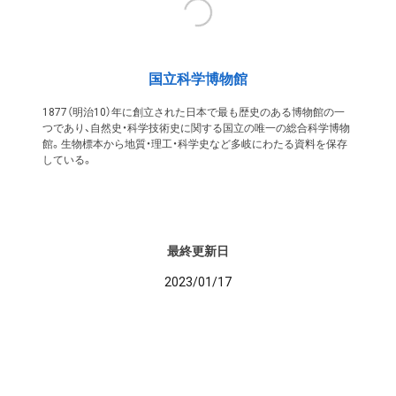
国立科学博物館
1877（明治10）年に創立された日本で最も歴史のある博物館の一
つであり、自然史・科学技術史に関する国立の唯一の総合科学博物
館。生物標本から地質・理工・科学史など多岐にわたる資料を保存
している。
最終更新日
2023/01/17