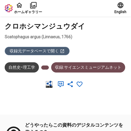
本文に飛ぶ
ホーム
ギャラリー
English
クロホシマンジュウダイ
Scatophagus argus (Linnaeus, 1766)
収録元データベースで開く
自然史・理工学
収録:サイエンスミュージアムネット
メタデータ
どうやったらこの資料のデジタルコンテンツを