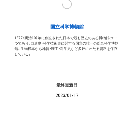
国立科学博物館
1877（明治10）年に創立された日本で最も歴史のある博物館の一
つであり、自然史・科学技術史に関する国立の唯一の総合科学博物
館。生物標本から地質・理工・科学史など多岐にわたる資料を保存
している。
最終更新日
2023/01/17