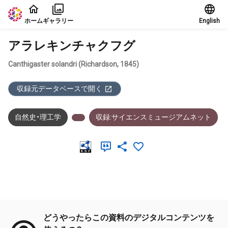
本文に飛ぶ
ホーム
ギャラリー
English
アラレキンチャクフグ
Canthigaster solandri (Richardson, 1845)
収録元データベースで開く
自然史・理工学
収録:サイエンスミュージアムネット
メタデータ
どうやったらこの資料のデジタルコンテンツを