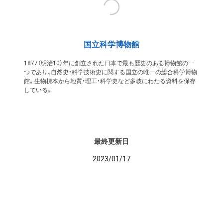
国立科学博物館
1877（明治10）年に創立された日本で最も歴史のある博物館の一
つであり、自然史・科学技術史に関する国立の唯一の総合科学博物
館。生物標本から地質・理工・科学史など多岐にわたる資料を保存
している。
最終更新日
2023/01/17