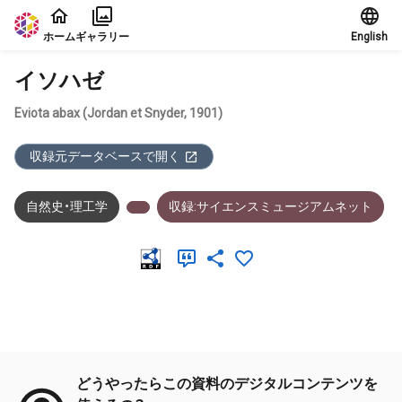
本文に飛ぶ
ホーム
ギャラリー
English
イソハゼ
Eviota abax (Jordan et Snyder, 1901)
収録元データベースで開く
自然史・理工学
収録:サイエンスミュージアムネット
メタデータ
どうやったらこの資料のデジタルコンテンツを