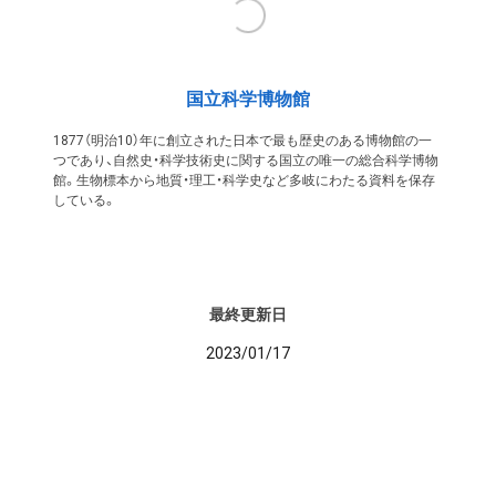
国立科学博物館
1877（明治10）年に創立された日本で最も歴史のある博物館の一
つであり、自然史・科学技術史に関する国立の唯一の総合科学博物
館。生物標本から地質・理工・科学史など多岐にわたる資料を保存
している。
最終更新日
2023/01/17