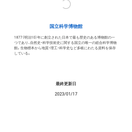
国立科学博物館
1877（明治10）年に創立された日本で最も歴史のある博物館の一
つであり、自然史・科学技術史に関する国立の唯一の総合科学博物
館。生物標本から地質・理工・科学史など多岐にわたる資料を保存
している。
最終更新日
2023/01/17