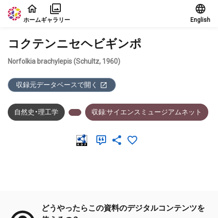
本文に飛ぶ
ホーム
ギャラリー
English
コクテンニセヘビギンポ
Norfolkia brachylepis (Schultz, 1960)
収録元データベースで開く
自然史・理工学
収録:サイエンスミュージアムネット
メタデータ
どうやったらこの資料のデジタルコンテンツを