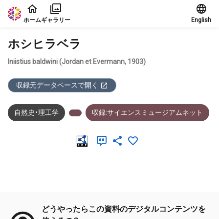
本文に飛ぶ
ホーム
ギャラリー
English
ホシヒラベラ
Iniistius baldwini (Jordan et Evermann, 1903)
収録元データベースで開く
自然史・理工学
収録:サイエンスミュージアムネット
メタデータ
どうやったらこの資料のデジタルコンテンツを