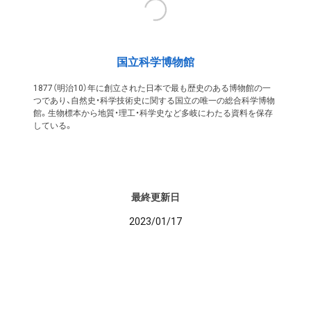
国立科学博物館
1877（明治10）年に創立された日本で最も歴史のある博物館の一
つであり、自然史・科学技術史に関する国立の唯一の総合科学博物
館。生物標本から地質・理工・科学史など多岐にわたる資料を保存
している。
最終更新日
2023/01/17