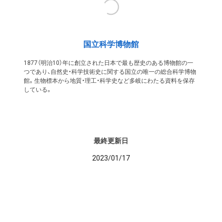
国立科学博物館
1877（明治10）年に創立された日本で最も歴史のある博物館の一
つであり、自然史・科学技術史に関する国立の唯一の総合科学博物
館。生物標本から地質・理工・科学史など多岐にわたる資料を保存
している。
最終更新日
2023/01/17