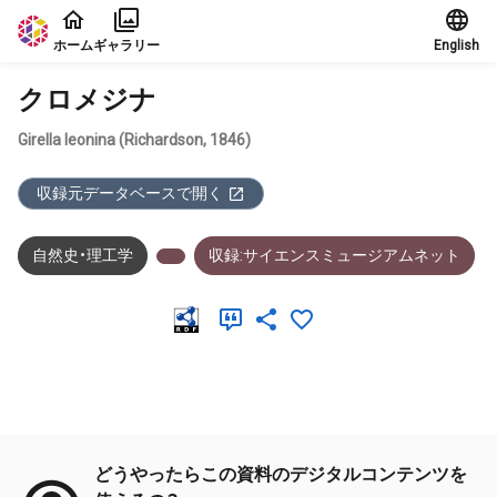
本文に飛ぶ
ホーム
ギャラリー
English
クロメジナ
Girella leonina (Richardson, 1846)
収録元データベースで開く
自然史・理工学
収録:サイエンスミュージアムネット
メタデータ
どうやったらこの資料のデジタルコンテンツを