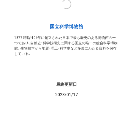
国立科学博物館
1877（明治10）年に創立された日本で最も歴史のある博物館の一
つであり、自然史・科学技術史に関する国立の唯一の総合科学博物
館。生物標本から地質・理工・科学史など多岐にわたる資料を保存
している。
最終更新日
2023/01/17