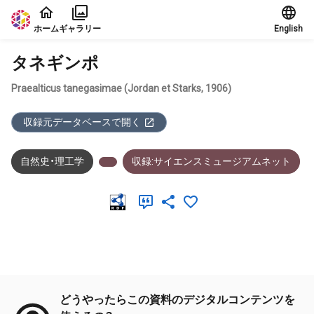
本文に飛ぶ
ホーム
ギャラリー
English
タネギンポ
Praealticus tanegasimae (Jordan et Starks, 1906)
収録元データベースで開く
自然史・理工学
収録:サイエンスミュージアムネット
メタデータ
どうやったらこの資料のデジタルコンテンツを