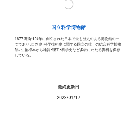
国立科学博物館
1877（明治10）年に創立された日本で最も歴史のある博物館の一
つであり、自然史・科学技術史に関する国立の唯一の総合科学博物
館。生物標本から地質・理工・科学史など多岐にわたる資料を保存
している。
最終更新日
2023/01/17