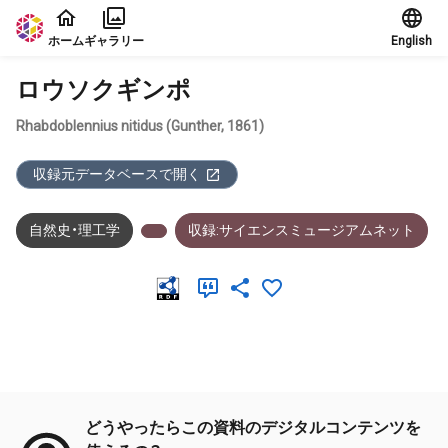
本文に飛ぶ
ホーム
ギャラリー
English
ロウソクギンポ
Rhabdoblennius nitidus (Gunther, 1861)
収録元データベースで開く
自然史・理工学
収録:サイエンスミュージアムネット
メタデータ
どうやったらこの資料のデジタルコンテンツを