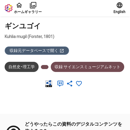
本文に飛ぶ
ホーム
ギャラリー
English
ギンユゴイ
Kuhlia mugil (Forster, 1801)
収録元データベースで開く
自然史・理工学
収録:サイエンスミュージアムネット
メタデータ
どうやったらこの資料のデジタルコンテンツを