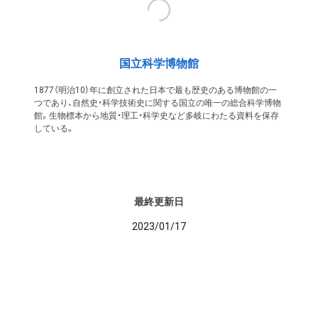
国立科学博物館
1877（明治10）年に創立された日本で最も歴史のある博物館の一
つであり、自然史・科学技術史に関する国立の唯一の総合科学博物
館。生物標本から地質・理工・科学史など多岐にわたる資料を保存
している。
最終更新日
2023/01/17