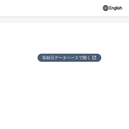
English
収録元データベースで開く