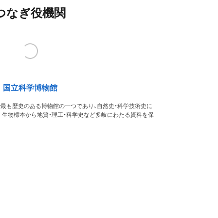
つなぎ役機関
国立科学博物館
本で最も歴史のある博物館の一つであり、自然史・科学技術史に
。生物標本から地質・理工・科学史など多岐にわたる資料を保