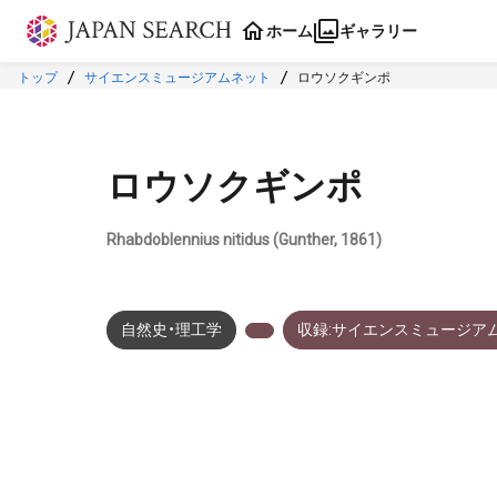
本文に飛ぶ
ホーム
ギャラリー
トップ
サイエンスミュージアムネット
ロウソクギンポ
ロウソクギンポ
Rhabdoblennius nitidus (Gunther, 1861)
自然史・理工学
収録:サイエンスミュージア