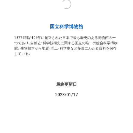
国立科学博物館
1877（明治10）年に創立された日本で最も歴史のある博物館の一
つであり、自然史・科学技術史に関する国立の唯一の総合科学博物
館。生物標本から地質・理工・科学史など多岐にわたる資料を保存
している。
最終更新日
2023/01/17