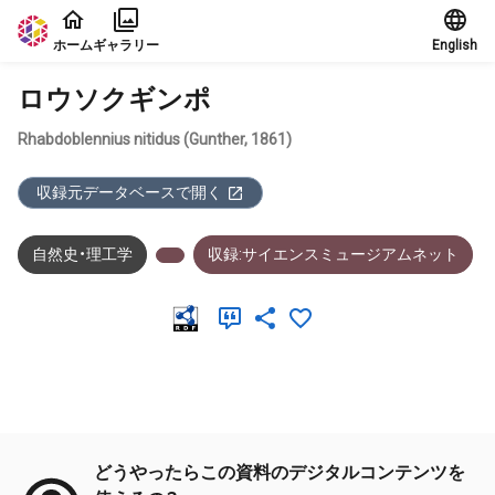
本文に飛ぶ
ホーム
ギャラリー
English
ロウソクギンポ
Rhabdoblennius nitidus (Gunther, 1861)
収録元データベースで開く
自然史・理工学
収録:サイエンスミュージアムネット
メタデータ
どうやったらこの資料のデジタルコンテンツを