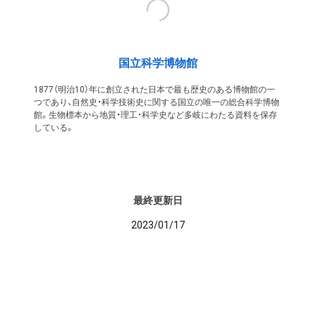
国立科学博物館
1877（明治10）年に創立された日本で最も歴史のある博物館の一
つであり、自然史・科学技術史に関する国立の唯一の総合科学博物
館。生物標本から地質・理工・科学史など多岐にわたる資料を保存
している。
最終更新日
2023/01/17