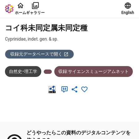
本文に飛ぶ
ホーム
ギャラリー
English
コイ科未同定属未同定種
Cyprinidae, indet. gen. & sp.
収録元データベースで開く
自然史・理工学
収録:サイエンスミュージアムネット
メタデータ
どうやったらこの資料のデジタルコンテンツを