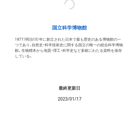
国立科学博物館
1877（明治10）年に創立された日本で最も歴史のある博物館の一
つであり、自然史・科学技術史に関する国立の唯一の総合科学博物
館。生物標本から地質・理工・科学史など多岐にわたる資料を保存
している。
最終更新日
2023/01/17