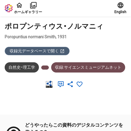
本文に飛ぶ
ホーム
ギャラリー
English
ポロプンティウス・ノルマニィ
Poropuntius normani Smith, 1931
収録元データベースで開く
自然史・理工学
収録:サイエンスミュージアムネット
メタデータ
どうやったらこの資料のデジタルコンテンツを