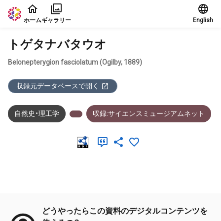
本文に飛ぶ
ホーム
ギャラリー
English
トゲタナバタウオ
Belonepterygion fasciolatum (Ogilby, 1889)
収録元データベースで開く
自然史・理工学
収録:サイエンスミュージアムネット
メタデータ
どうやったらこの資料のデジタルコンテンツを