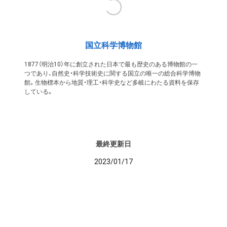
国立科学博物館
1877（明治10）年に創立された日本で最も歴史のある博物館の一
つであり、自然史・科学技術史に関する国立の唯一の総合科学博物
館。生物標本から地質・理工・科学史など多岐にわたる資料を保存
している。
最終更新日
2023/01/17