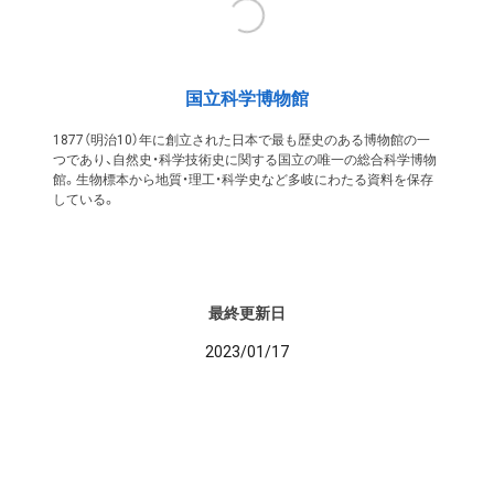
国立科学博物館
1877（明治10）年に創立された日本で最も歴史のある博物館の一
つであり、自然史・科学技術史に関する国立の唯一の総合科学博物
館。生物標本から地質・理工・科学史など多岐にわたる資料を保存
している。
最終更新日
2023/01/17