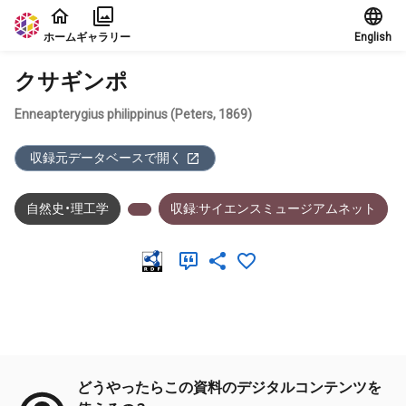
本文に飛ぶ
ホーム
ギャラリー
English
クサギンポ
Enneapterygius philippinus (Peters, 1869)
収録元データベースで開く
自然史・理工学
収録:サイエンスミュージアムネット
メタデータ
どうやったらこの資料のデジタルコンテンツを