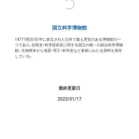
国立科学博物館
1877（明治10）年に創立された日本で最も歴史のある博物館の一
つであり、自然史・科学技術史に関する国立の唯一の総合科学博物
館。生物標本から地質・理工・科学史など多岐にわたる資料を保存
している。
最終更新日
2023/01/17