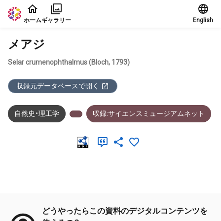
本文に飛ぶ
ホーム
ギャラリー
English
メアジ
Selar crumenophthalmus (Bloch, 1793)
収録元データベースで開く
自然史・理工学
収録:サイエンスミュージアムネット
メタデータ
どうやったらこの資料のデジタルコンテンツを