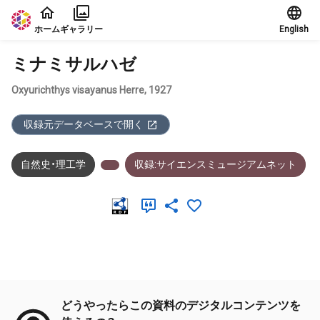
本文に飛ぶ
ホーム
ギャラリー
English
ミナミサルハゼ
Oxyurichthys visayanus Herre, 1927
収録元データベースで開く
自然史・理工学
収録:サイエンスミュージアムネット
メタデータ
どうやったらこの資料のデジタルコンテンツを