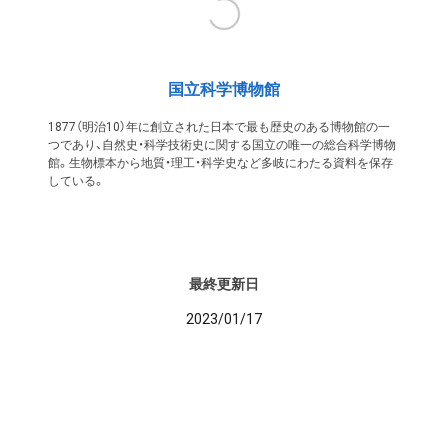
国立科学博物館
1877（明治10）年に創立された日本で最も歴史のある博物館の一
つであり、自然史・科学技術史に関する国立の唯一の総合科学博物
館。生物標本から地質・理工・科学史など多岐にわたる資料を保存
している。
最終更新日
2023/01/17