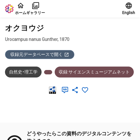
本文に飛ぶ
ホーム
ギャラリー
English
オクヨウジ
Urocampus nanus Gunther, 1870
収録元データベースで開く
自然史・理工学
収録:サイエンスミュージアムネット
メタデータ
どうやったらこの資料のデジタルコンテンツを