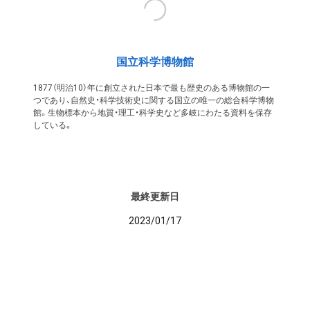
国立科学博物館
1877（明治10）年に創立された日本で最も歴史のある博物館の一
つであり、自然史・科学技術史に関する国立の唯一の総合科学博物
館。生物標本から地質・理工・科学史など多岐にわたる資料を保存
している。
最終更新日
2023/01/17