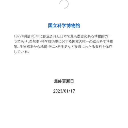
国立科学博物館
1877（明治10）年に創立された日本で最も歴史のある博物館の一
つであり、自然史・科学技術史に関する国立の唯一の総合科学博物
館。生物標本から地質・理工・科学史など多岐にわたる資料を保存
している。
最終更新日
2023/01/17