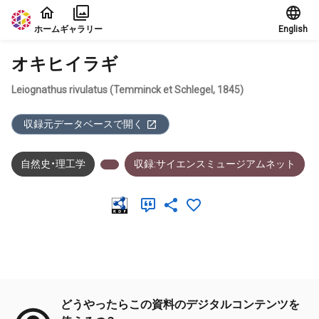
本文に飛ぶ
ホーム
ギャラリー
English
オキヒイラギ
Leiognathus rivulatus (Temminck et Schlegel, 1845)
収録元データベースで開く
自然史・理工学
収録:サイエンスミュージアムネット
メタデータ
どうやったらこの資料のデジタルコンテンツを