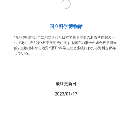
国立科学博物館
1877（明治10）年に創立された日本で最も歴史のある博物館の一
つであり、自然史・科学技術史に関する国立の唯一の総合科学博物
館。生物標本から地質・理工・科学史など多岐にわたる資料を保存
している。
最終更新日
2023/01/17