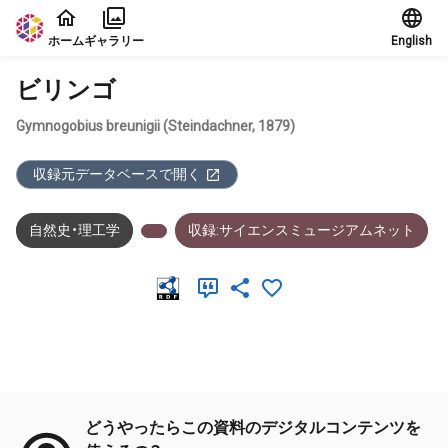
本文に飛ぶ
ホーム
ギャラリー
English
ビリンゴ
Gymnogobius breunigii (Steindachner, 1879)
収録元データベースで開く
自然史・理工学
収録:サイエンスミュージアムネット
メタデータ
どうやったらこの資料のデジタルコンテンツを