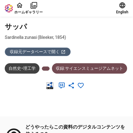
本文に飛ぶ
ホーム
ギャラリー
English
サッパ
Sardinella zunasi (Bleeker, 1854)
収録元データベースで開く
自然史・理工学
収録:サイエンスミュージアムネット
メタデータ
どうやったらこの資料のデジタルコンテンツを