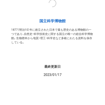
国立科学博物館
1877（明治10）年に創立された日本で最も歴史のある博物館の一
つであり、自然史・科学技術史に関する国立の唯一の総合科学博物
館。生物標本から地質・理工・科学史など多岐にわたる資料を保存
している。
最終更新日
2023/01/17