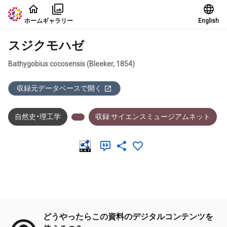
本文に飛ぶ
ホーム
ギャラリー
English
スジクモハゼ
Bathygobius cocosensis (Bleeker, 1854)
収録元データベースで開く
自然史・理工学
収録:サイエンスミュージアムネット
メタデータ
どうやったらこの資料のデジタルコンテンツを