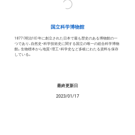
国立科学博物館
1877（明治10）年に創立された日本で最も歴史のある博物館の一
つであり、自然史・科学技術史に関する国立の唯一の総合科学博物
館。生物標本から地質・理工・科学史など多岐にわたる資料を保存
している。
最終更新日
2023/01/17