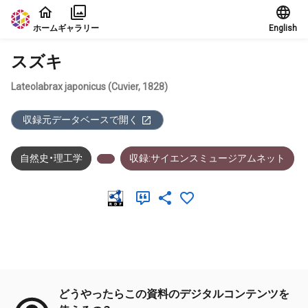
本文に飛ぶ
ホーム
ギャラリー
English
スズキ
Lateolabrax japonicus (Cuvier, 1828)
収録元データベースで開く
自然史・理工学
収録:サイエンスミュージアムネット
メタデータ
どうやったらこの資料のデジタルコンテンツを