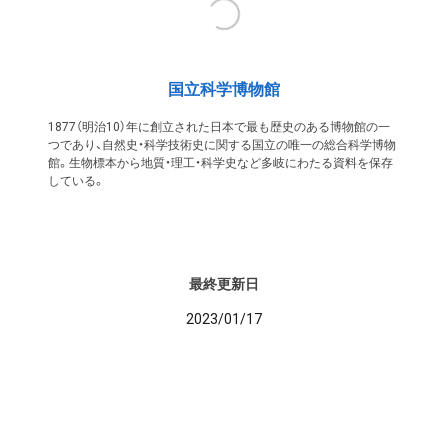
国立科学博物館
1877（明治10）年に創立された日本で最も歴史のある博物館の一
つであり、自然史・科学技術史に関する国立の唯一の総合科学博物
館。生物標本から地質・理工・科学史など多岐にわたる資料を保存
している。
最終更新日
2023/01/17