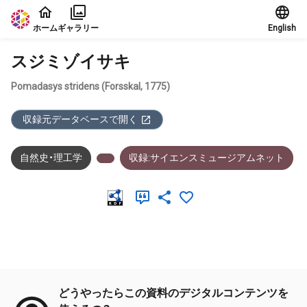
本文に飛ぶ
ホーム
ギャラリー
English
スジミゾイサキ
Pomadasys stridens (Forsskal, 1775)
収録元データベースで開く
自然史・理工学
収録:サイエンスミュージアムネット
メタデータ
どうやったらこの資料のデジタルコンテンツを