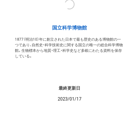
国立科学博物館
1877（明治10）年に創立された日本で最も歴史のある博物館の一
つであり、自然史・科学技術史に関する国立の唯一の総合科学博物
館。生物標本から地質・理工・科学史など多岐にわたる資料を保存
している。
最終更新日
2023/01/17