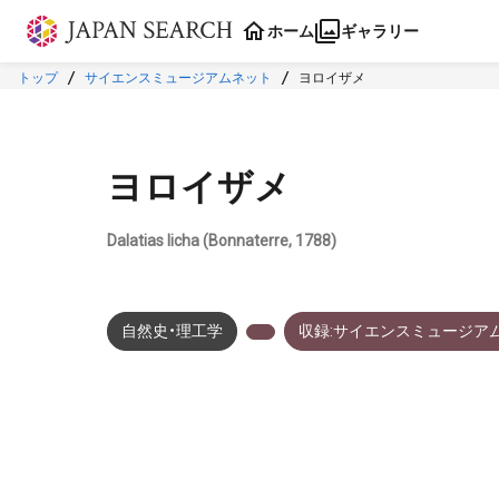
本文に飛ぶ
ホーム
ギャラリー
トップ
サイエンスミュージアムネット
ヨロイザメ
ヨロイザメ
Dalatias licha (Bonnaterre, 1788)
自然史・理工学
収録:サイエンスミュージア