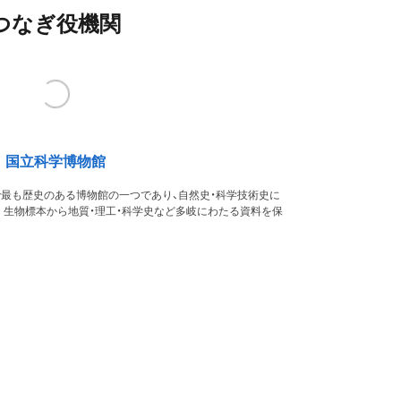
つなぎ役機関
国立科学博物館
本で最も歴史のある博物館の一つであり、自然史・科学技術史に
。生物標本から地質・理工・科学史など多岐にわたる資料を保