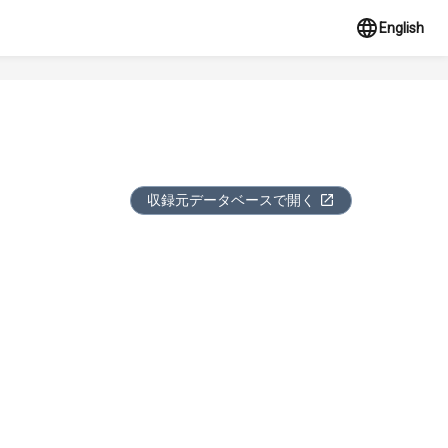
English
収録元データベースで開く