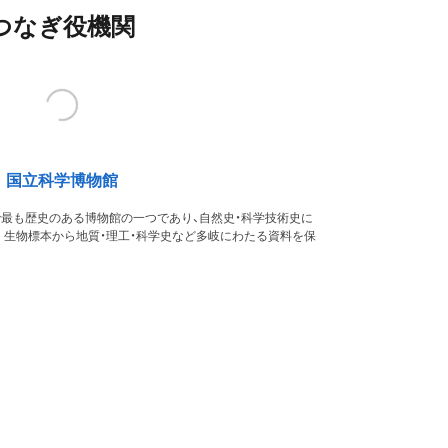
つなぎ役機関
国立科学博物館
本で最も歴史のある博物館の一つであり、自然史・科学技術史に
。生物標本から地質・理工・科学史など多岐にわたる資料を保