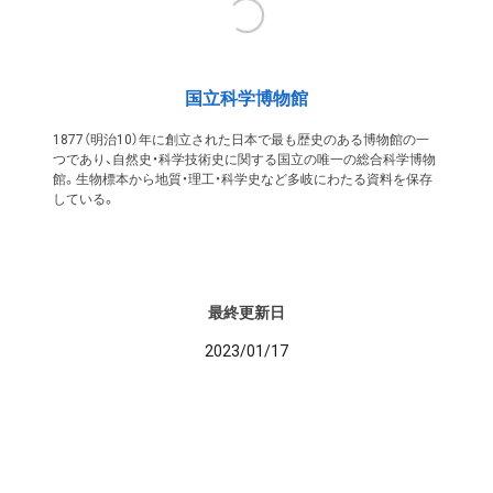
国立科学博物館
1877（明治10）年に創立された日本で最も歴史のある博物館の一
つであり、自然史・科学技術史に関する国立の唯一の総合科学博物
館。生物標本から地質・理工・科学史など多岐にわたる資料を保存
している。
最終更新日
2023/01/17