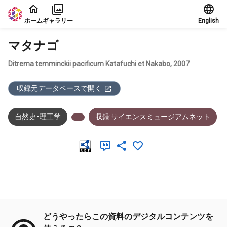
本文に飛ぶ
ホーム
ギャラリー
English
マタナゴ
Ditrema temminckii pacificum Katafuchi et Nakabo, 2007
収録元データベースで開く
自然史・理工学
収録:サイエンスミュージアムネット
メタデータ
どうやったらこの資料のデジタルコンテンツを